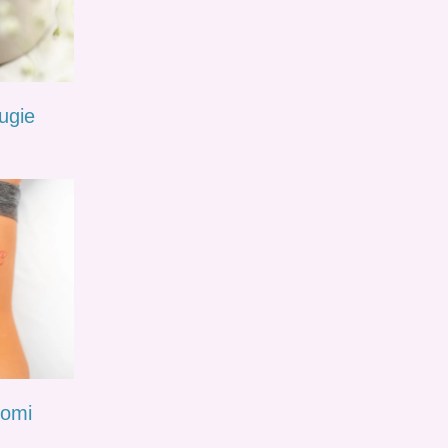
ugie
Lomi